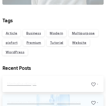
Tags
Article
Business
Modern
Multipurpose
pixfort
Premium
Tutorial
Website
WordPress
Recent Posts
Merhaba dünya!
-
Transform Your Brand’s Digital Presence
-