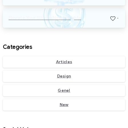
Elevate Your Site to New Heights
-
Categories
Articles
Design
Genel
New