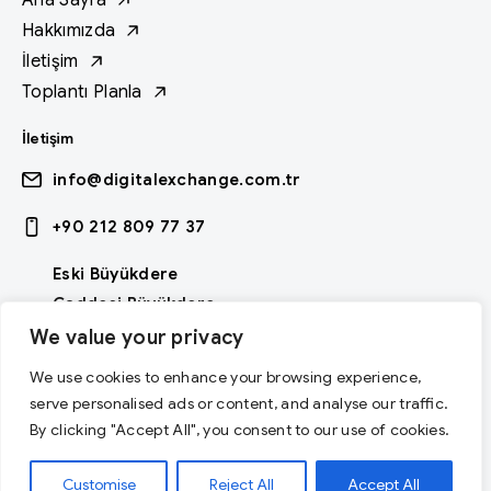
Hakkımızda
İletişim
Toplantı Planla
İletişim
info@digitalexchange.com.tr
+90 212 809 77 37
Eski Büyükdere
Caddesi Büyükdere
İş merkezi Kat: 6
We value your privacy
4.Levent İstanbul
We use cookies to enhance your browsing experience,
serve personalised ads or content, and analyse our traffic.
By clicking "Accept All", you consent to our use of cookies.
Dijital Fabrika bir ,
kuruluşudur
Customise
Reject All
Accept All